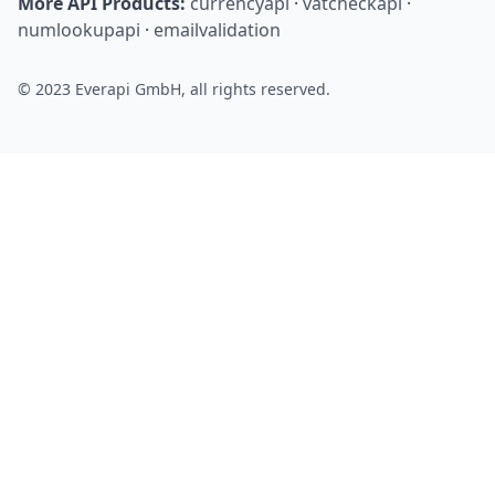
More API Products:
currencyapi
·
vatcheckapi
·
numlookupapi
·
emailvalidation
© 2023 Everapi GmbH, all rights reserved.