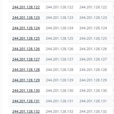
244.201.128.122
244.201.128.122
244.201.128.122
244.201.128.123
244.201.128.123
244.201.128.123
244.201.128.124
244.201.128.124
244.201.128.124
244.201.128.125
244.201.128.125
244.201.128.125
244.201.128.126
244.201.128.126
244.201.128.126
244.201.128.127
244.201.128.127
244.201.128.127
244.201.128.128
244.201.128.128
244.201.128.128
244.201.128.129
244.201.128.129
244.201.128.129
244.201.128.130
244.201.128.130
244.201.128.130
244.201.128.131
244.201.128.131
244.201.128.131
244.201.128.132
244.201.128.132
244.201.128.132