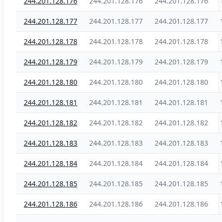
244.201.128.176
244.201.128.176
244.201.128.176
244.201.128.177
244.201.128.177
244.201.128.177
244.201.128.178
244.201.128.178
244.201.128.178
244.201.128.179
244.201.128.179
244.201.128.179
244.201.128.180
244.201.128.180
244.201.128.180
244.201.128.181
244.201.128.181
244.201.128.181
244.201.128.182
244.201.128.182
244.201.128.182
244.201.128.183
244.201.128.183
244.201.128.183
244.201.128.184
244.201.128.184
244.201.128.184
244.201.128.185
244.201.128.185
244.201.128.185
244.201.128.186
244.201.128.186
244.201.128.186