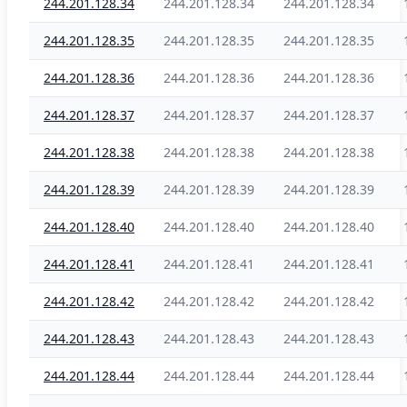
244.201.128.34
244.201.128.34
244.201.128.34
244.201.128.35
244.201.128.35
244.201.128.35
244.201.128.36
244.201.128.36
244.201.128.36
244.201.128.37
244.201.128.37
244.201.128.37
244.201.128.38
244.201.128.38
244.201.128.38
244.201.128.39
244.201.128.39
244.201.128.39
244.201.128.40
244.201.128.40
244.201.128.40
244.201.128.41
244.201.128.41
244.201.128.41
244.201.128.42
244.201.128.42
244.201.128.42
244.201.128.43
244.201.128.43
244.201.128.43
244.201.128.44
244.201.128.44
244.201.128.44