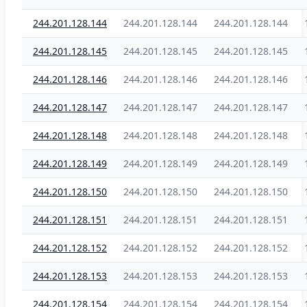
244.201.128.144
244.201.128.144
244.201.128.144
244.201.128.145
244.201.128.145
244.201.128.145
244.201.128.146
244.201.128.146
244.201.128.146
244.201.128.147
244.201.128.147
244.201.128.147
244.201.128.148
244.201.128.148
244.201.128.148
244.201.128.149
244.201.128.149
244.201.128.149
244.201.128.150
244.201.128.150
244.201.128.150
244.201.128.151
244.201.128.151
244.201.128.151
244.201.128.152
244.201.128.152
244.201.128.152
244.201.128.153
244.201.128.153
244.201.128.153
244.201.128.154
244.201.128.154
244.201.128.154