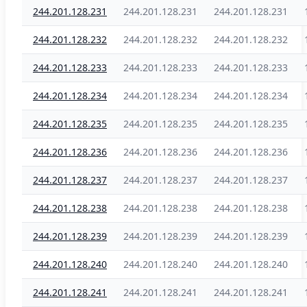
244.201.128.231
244.201.128.231
244.201.128.231
244.201.128.232
244.201.128.232
244.201.128.232
244.201.128.233
244.201.128.233
244.201.128.233
244.201.128.234
244.201.128.234
244.201.128.234
244.201.128.235
244.201.128.235
244.201.128.235
244.201.128.236
244.201.128.236
244.201.128.236
244.201.128.237
244.201.128.237
244.201.128.237
244.201.128.238
244.201.128.238
244.201.128.238
244.201.128.239
244.201.128.239
244.201.128.239
244.201.128.240
244.201.128.240
244.201.128.240
244.201.128.241
244.201.128.241
244.201.128.241