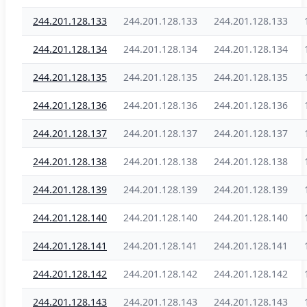
244.201.128.133
244.201.128.133
244.201.128.133
244.201.128.134
244.201.128.134
244.201.128.134
244.201.128.135
244.201.128.135
244.201.128.135
244.201.128.136
244.201.128.136
244.201.128.136
244.201.128.137
244.201.128.137
244.201.128.137
244.201.128.138
244.201.128.138
244.201.128.138
244.201.128.139
244.201.128.139
244.201.128.139
244.201.128.140
244.201.128.140
244.201.128.140
244.201.128.141
244.201.128.141
244.201.128.141
244.201.128.142
244.201.128.142
244.201.128.142
244.201.128.143
244.201.128.143
244.201.128.143