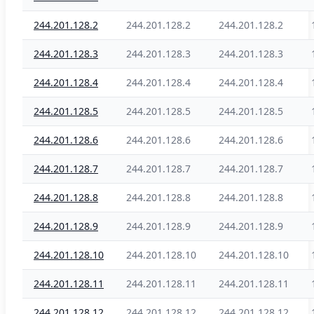
244.201.128.2
244.201.128.2
244.201.128.2
244.201.128.3
244.201.128.3
244.201.128.3
244.201.128.4
244.201.128.4
244.201.128.4
244.201.128.5
244.201.128.5
244.201.128.5
244.201.128.6
244.201.128.6
244.201.128.6
244.201.128.7
244.201.128.7
244.201.128.7
244.201.128.8
244.201.128.8
244.201.128.8
244.201.128.9
244.201.128.9
244.201.128.9
244.201.128.10
244.201.128.10
244.201.128.10
244.201.128.11
244.201.128.11
244.201.128.11
244.201.128.12
244.201.128.12
244.201.128.12