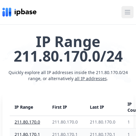
Ope
IP Range
211.80.170.0/24
Quickly explore all IP addresses inside the 211.80.170.0/24
range, or alternatively
all IP addresses
.
IP
IP Range
First IP
Last IP
Cou
211.80.170.0
211.80.170.0
211.80.170.0
1
211.80.170.1
211.80.170.1
211.80.170.1
1