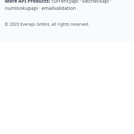
More API Products:
currencyapi
·
vatcheckapi
·
numlookupapi
·
emailvalidation
© 2023 Everapi GmbH, all rights reserved.